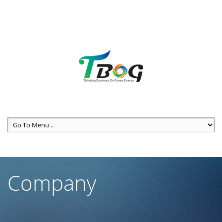
We are available for any custom works this month
Main office: Springville center X264, Park Ave S.01
Call us
(123) 456-7890 - (123) 555-7891
Company