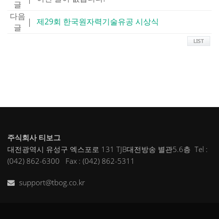
글
다음
제29회 한국원자력기술유공 시상식
|
글
주식회사 티보그
대전광역시 유성구 엑스포로 131 TJB대전방송 별관5.6층 Tel :
(042) 862-6300 Fax : (042) 862-5311
support@tbog.co.kr