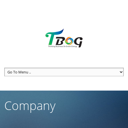
We are available for any custom works this month
Main office: Springville center X264, Park Ave S.01
Call us
(123) 456-7890 - (123) 555-7891
Company