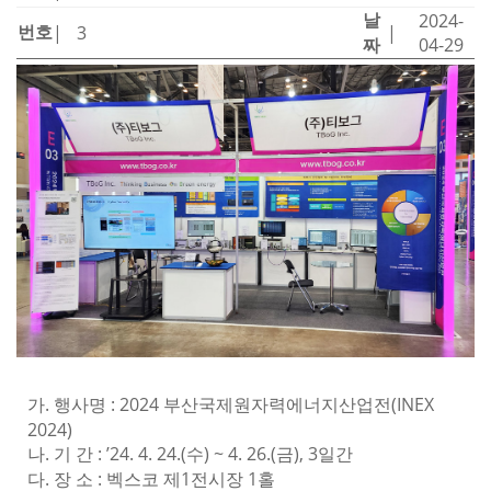
날
2024-
번호
|
3
|
짜
04-29
가. 행사명 : 2024 부산국제원자력에너지산업전(INEX
2024)
나. 기 간 : ’24. 4. 24.(수) ~ 4. 26.(금), 3일간
다. 장 소 : 벡스코 제1전시장 1홀